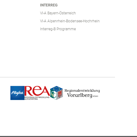
INTERREG
VI-A Bayern-Österreich
VI-A Alpenrhein-Bodensee-Hochrhein
Interreg-B Programme