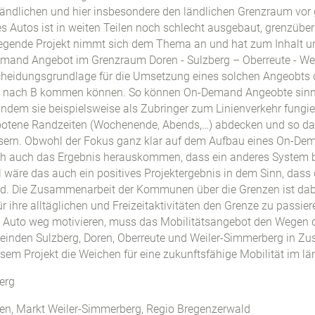
 ländlichen und hier insbesondere den ländlichen Grenzraum vor
s Autos ist in weiten Teilen noch schlecht ausgebaut, grenzübe
liegende Projekt nimmt sich dem Thema an und hat zum Inhalt und
mand Angebot im Grenzraum Doren - Sulzberg – Oberreute - Weil
heidungsgrundlage für die Umsetzung eines solchen Angeobts 
 A nach B kommen können. So können On-Demand Angeobte sin
, indem sie beispielsweise als Zubringer zum Linienverkehr fung
otene Randzeiten (Wochenende, Abends,…) abdecken und so das
ern. Obwohl der Fokus ganz klar auf dem Aufbau eines On-Dem
ch auch das Ergebnis herauskommen, dass ein anderes System be
ll wäre das auch ein positives Projektergebnis in dem Sinn, das
ird. Die Zusammenarbeit der Kommunen über die Grenzen ist dab
 ihre alltäglichen und Freizeitaktivitäten den Grenze zu passie
uto weg motivieren, muss das Mobilitätsangebot den Wegen 
meinden Sulzberg, Doren, Oberreute und Weiler-Simmerberg in Z
esem Projekt die Weichen für eine zukunftsfähige Mobilität im l
erg
ren, Markt Weiler-Simmerberg, Regio Bregenzerwald