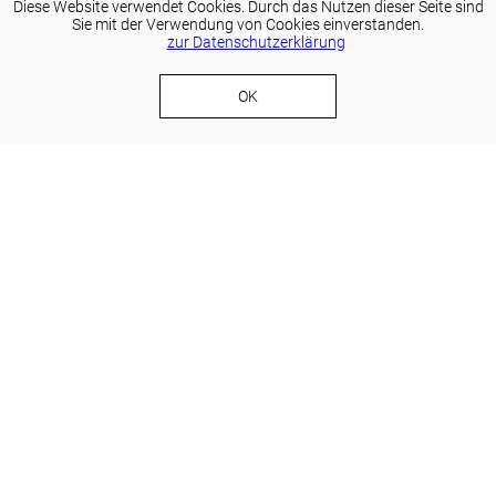
Diese Website verwendet Cookies. Durch das Nutzen dieser Seite sind
Sie mit der Verwendung von Cookies einverstanden.
zur Datenschutzerklärung
OK
Foto: Erika Spengler
Herzlich Willkommen auf der Website der
Euregio via salina!
Die Euregio via salina ist zuständig für die
grenzüberschreitende Zusammenarbeit im
Raum Allgäu -
Außerfern - Vorarlberg. Ihr oberstes Ziel ist es, Menschen in
diesem Raum zusammenzubringen und sie dabei zu
unterstützen gemeinsam Projekte zu gestalten. So soll die
Vision "Vom Grenzraum zum grenzüberschreitenden
Lebensraum" Wirklichkeit werden.